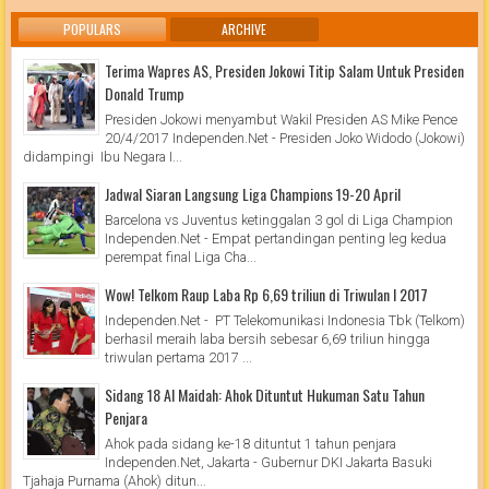
POPULARS
ARCHIVE
Terima Wapres AS, Presiden Jokowi Titip Salam Untuk Presiden
Donald Trump
Presiden Jokowi menyambut Wakil Presiden AS Mike Pence
20/4/2017 Independen.Net - Presiden Joko Widodo (Jokowi)
didampingi Ibu Negara I...
Jadwal Siaran Langsung Liga Champions 19-20 April
Barcelona vs Juventus ketinggalan 3 gol di Liga Champion
Independen.Net - Empat pertandingan penting leg kedua
perempat final Liga Cha...
Wow! Telkom Raup Laba Rp 6,69 triliun di Triwulan I 2017
Independen.Net - PT Telekomunikasi Indonesia Tbk (Telkom)
berhasil meraih laba bersih sebesar 6,69 triliun hingga
triwulan pertama 2017 ...
Sidang 18 Al Maidah: Ahok Dituntut Hukuman Satu Tahun
Penjara
Ahok pada sidang ke-18 dituntut 1 tahun penjara
Independen.Net, Jakarta - Gubernur DKI Jakarta Basuki
Tjahaja Purnama (Ahok) ditun...