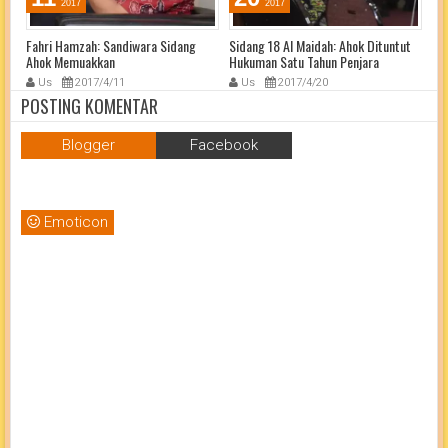
2017
2017
an
Fahri Hamzah: Sandiwara Sidang
Sidang 18 Al Maidah: Ahok Dituntut
Ah
Ahok Memuakkan
Hukuman Satu Tahun Penjara
Pe
Us
2017/4/11
Us
2017/4/20
POSTING KOMENTAR
Blogger
Facebook
Emoticon