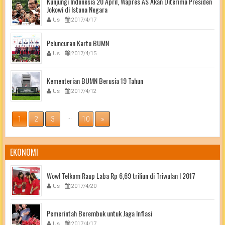
Kunjungi Indonesia 20 April, Wapres AS Akan Diterima Presiden
Jokowi di Istana Negara
Us
2017/4/17
Peluncuran Kartu BUMN
Us
2017/4/15
Kementerian BUMN Berusia 19 Tahun
Us
2017/4/12
...
1
2
3
10
»
EKONOMI
Wow! Telkom Raup Laba Rp 6,69 triliun di Triwulan I 2017
Us
2017/4/20
Pemerintah Berembuk untuk Jaga Inflasi
Us
2017/4/17