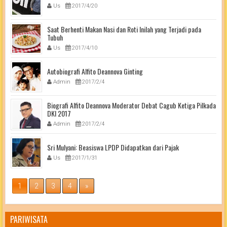
Us
2017/4/20
Saat Berhenti Makan Nasi dan Roti Inilah yang Terjadi pada
Tubuh
Us
2017/4/10
Autobiografi Alfito Deannova Ginting
Admin
2017/2/4
Biografi Alfito Deannova Moderator Debat Cagub Ketiga Pilkada
DKI 2017
Admin
2017/2/4
Sri Mulyani: Beasiswa LPDP Didapatkan dari Pajak
Us
2017/1/31
1
2
3
4
»
PARIWISATA