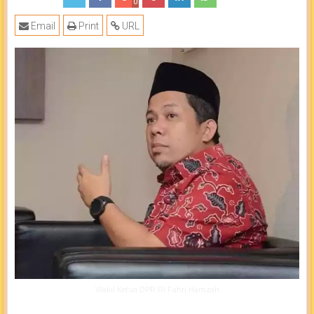
0
Email
Print
URL
Wakil Ketua DPR RI Fahri Hamzah