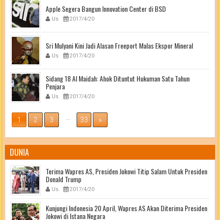
Apple Segera Bangun Innovation Center di BSD
Us
2017/4/20
Sri Mulyani Kini Jadi Alasan Freeport Malas Ekspor Mineral
Us
2017/4/20
Sidang 18 Al Maidah: Ahok Dituntut Hukuman Satu Tahun
Penjara
Us
2017/4/20
...
1
2
3
33
»
DUNIA
Terima Wapres AS, Presiden Jokowi Titip Salam Untuk Presiden
Donald Trump
Us
2017/4/20
Kunjungi Indonesia 20 April, Wapres AS Akan Diterima Presiden
Jokowi di Istana Negara