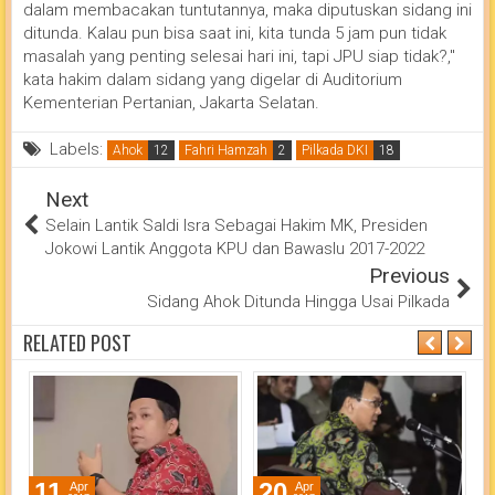
dalam membacakan tuntutannya, maka diputuskan sidang ini
ditunda. Kalau pun bisa saat ini, kita tunda 5 jam pun tidak
masalah yang penting selesai hari ini, tapi JPU siap tidak?,"
kata hakim dalam sidang yang digelar di Auditorium
Kementerian Pertanian, Jakarta Selatan.
Labels:
Ahok
Fahri Hamzah
Pilkada DKI
Next
Selain Lantik Saldi Isra Sebagai Hakim MK, Presiden
Jokowi Lantik Anggota KPU dan Bawaslu 2017-2022
Previous
Sidang Ahok Ditunda Hingga Usai Pilkada
RELATED POST
11
20
Apr
Apr