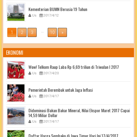
Kementerian BUMN Berusia 19 Tahun
Us
2017/4/12
...
1
2
3
10
»
EKONOMI
Wow! Telkom Raup Laba Rp 6,69 triliun di Triwulan I 2017
Us
2017/4/20
Pemerintah Berembuk untuk Jaga Inflasi
Us
2017/4/17
Didominasi Bakan Bakar Mineral, Nilai Ekspor Maret 2017 Capai
14,59 Miliar Dollar
Us
2017/4/17
Daftar Harga Sembako di Jawa Timur Hari Ini 17/4/2017