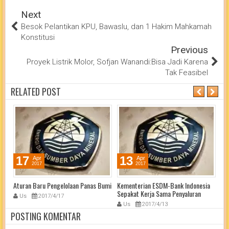
Next
Besok Pelantikan KPU, Bawaslu, dan 1 Hakim Mahkamah
Konstitusi
Previous
Proyek Listrik Molor, Sofjan Wanandi:Bisa Jadi Karena
Tak Feasibel
RELATED POST
17
13
Apr
Apr
2017
2017
Aturan Baru Pengelolaan Panas Bumi
Kementerian ESDM-Bank Indonesia
Me
Sepakat Kerja Sama Penyaluran
Tin
Us
2017/4/17
Subsidi Energi Secara Non-Tunai
Us
2017/4/13
POSTING KOMENTAR