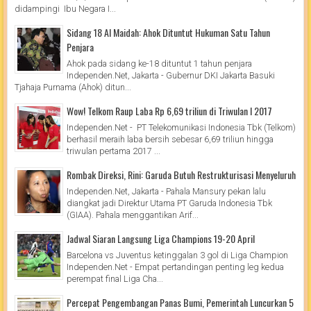
didampingi Ibu Negara I...
Sidang 18 Al Maidah: Ahok Dituntut Hukuman Satu Tahun
Penjara
Ahok pada sidang ke-18 dituntut 1 tahun penjara
Independen.Net, Jakarta - Gubernur DKI Jakarta Basuki
Tjahaja Purnama (Ahok) ditun...
Wow! Telkom Raup Laba Rp 6,69 triliun di Triwulan I 2017
Independen.Net - PT Telekomunikasi Indonesia Tbk (Telkom)
berhasil meraih laba bersih sebesar 6,69 triliun hingga
triwulan pertama 2017 ...
Rombak Direksi, Rini: Garuda Butuh Restrukturisasi Menyeluruh
Independen.Net, Jakarta - Pahala Mansury pekan lalu
diangkat jadi Direktur Utama PT Garuda Indonesia Tbk
(GIAA). Pahala menggantikan Arif...
Jadwal Siaran Langsung Liga Champions 19-20 April
Barcelona vs Juventus ketinggalan 3 gol di Liga Champion
Independen.Net - Empat pertandingan penting leg kedua
perempat final Liga Cha...
Percepat Pengembangan Panas Bumi, Pemerintah Luncurkan 5