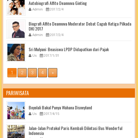
Autobiografi Alfito Deannova Ginting
Admin
2017/2/4
Biografi Alfito Deannova Moderator Debat Cagub Ketiga Pilkada
DKI 2017
Admin
2017/2/4
Sri Mulyani: Beasiswa LPDP Didapatkan dari Pajak
Us
2017/1/31
1
2
3
4
»
PARIWISATA
Boyolali Bakal Punya Wahana Disneyland
Us
2017/4/15
Jalan-Jalan Protokol Paris Kembali Dilintasi Bus Wonderful
Indonesia