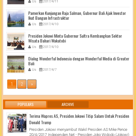
Us
2017/4/11
Pamerkan Kunjungan Raja Salman, Gubernur Bali Ajak Investor
Ikut Bangun Infrastruktur
Us
2017/4/10
Presiden Jokowi Minta Gubernur Sultra Kembangkan Sektor
Wisata Bahari Wakatobi
Us
2017/4/10
Dialog Wonderful Indonesia dengan Wonderful Media di Greater
Bali
Us
2017/4/7
1
2
»
POPULARS
ARCHIVE
Terima Wapres AS, Presiden Jokowi Titip Salam Untuk Presiden
Donald Trump
Presiden Jokowi menyambut Wakil Presiden AS Mike Pence
20/4/2017 Independen.Net - Presiden Joko Widodo (Jokowi)