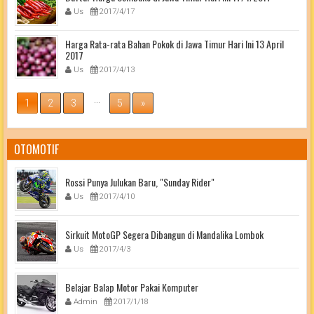
Us
2017/4/17
Harga Rata-rata Bahan Pokok di Jawa Timur Hari Ini 13 April
2017
Us
2017/4/13
...
1
2
3
5
»
OTOMOTIF
Rossi Punya Julukan Baru, "Sunday Rider"
Us
2017/4/10
Sirkuit MotoGP Segera Dibangun di Mandalika Lombok
Us
2017/4/3
Belajar Balap Motor Pakai Komputer
Admin
2017/1/18