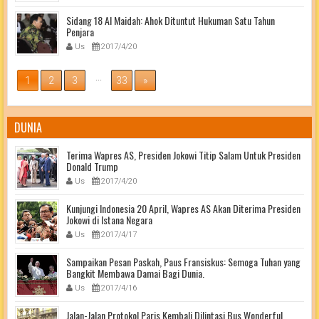
Sidang 18 Al Maidah: Ahok Dituntut Hukuman Satu Tahun
Penjara
Us
2017/4/20
...
1
2
3
33
»
DUNIA
Terima Wapres AS, Presiden Jokowi Titip Salam Untuk Presiden
Donald Trump
Us
2017/4/20
Kunjungi Indonesia 20 April, Wapres AS Akan Diterima Presiden
Jokowi di Istana Negara
Us
2017/4/17
Sampaikan Pesan Paskah, Paus Fransiskus: Semoga Tuhan yang
Bangkit Membawa Damai Bagi Dunia.
Us
2017/4/16
Jalan-Jalan Protokol Paris Kembali Dilintasi Bus Wonderful