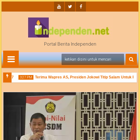
Youtube
Twitter
Facebook
Portal Berita Independen
 2017
Terima Wapres AS, Presiden Jokowi Titip Salam Untuk Presi
3:27 PM
si Menyeluruh
20
Apr
2017